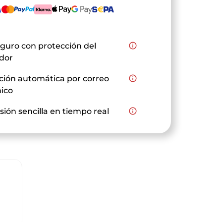
guro con protección del
info_outline
dor
ción automática por correo
info_outline
nico
sión sencilla en tiempo real
info_outline