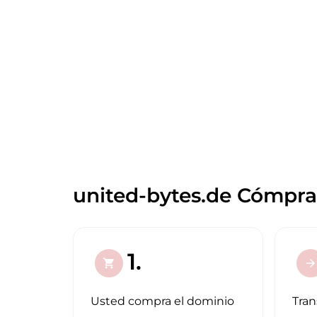
united-bytes.de Cómpral
1.
shopping_cart
arrow_forward
Usted compra el dominio
Tran