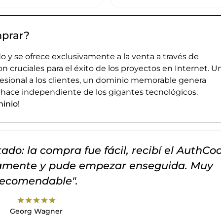
mprar?
 y se ofrece exclusivamente a la venta a través de
cruciales para el éxito de los proyectos en Internet. U
esional a los clientes, un dominio memorable genera
 hace independiente de los gigantes tecnológicos.
inio!
do: la compra fue fácil, recibí el AuthCo
tamente y pude empezar enseguida. Muy
recomendable".
star
star
star
star
star
Georg Wagner