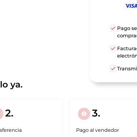
check
Pago se
compra
check
Factura
electró
check
Transmi
o ya.
2.
3.
paid
sferencia
Pago al vendedor